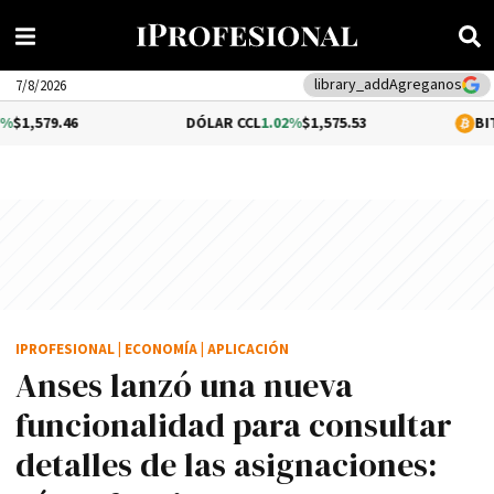
Agreganos
library_add
7/8/2026
DÓLAR CCL
1.02%
$1,575.53
BITCOIN
0.06%
$
IPROFESIONAL
|
ECONOMÍA
|
APLICACIÓN
Anses lanzó una nueva
funcionalidad para consultar
detalles de las asignaciones: