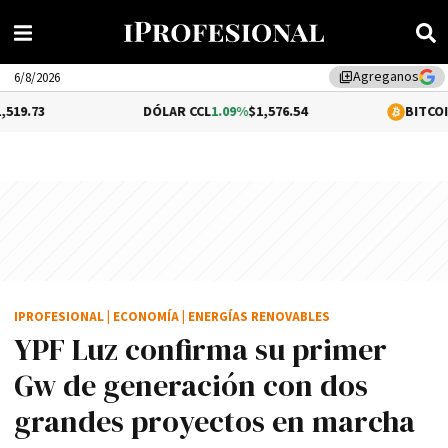
Agreganos
library_add
6/8/2026
DÓLAR CCL
1.09%
$1,576.54
BITCOIN
0.35%
$64,771
IPROFESIONAL
|
ECONOMÍA
|
ENERGÍAS RENOVABLES
YPF Luz confirma su primer
Gw de generación con dos
grandes proyectos en marcha