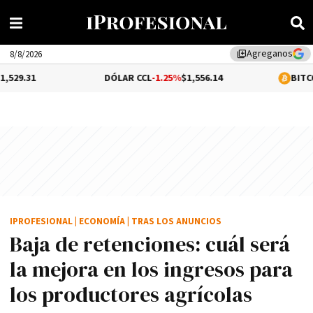
Agreganos
library_add
8/8/2026
DÓLAR CCL
-1.25%
$1,556.14
BITCOIN
0.02%
$65
IPROFESIONAL
|
ECONOMÍA
|
TRAS LOS ANUNCIOS
Baja de retenciones: cuál será
la mejora en los ingresos para
los productores agrícolas