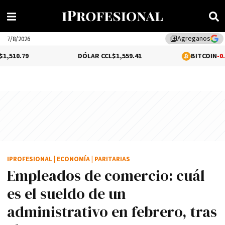
Agreganos
library_add
7/8/2026
DÓLAR CCL
$1,559.41
BITCOIN
-0.02%
$64,528
IPROFESIONAL
|
ECONOMÍA
|
PARITARIAS
Empleados de comercio: cuál
es el sueldo de un
administrativo en febrero, tras