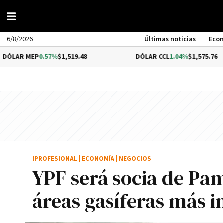
6/8/2026
Últimas noticias
Eco
P
0.57%
$1,519.48
DÓLAR CCL
1.04%
$1,575.76
IPROFESIONAL
|
ECONOMÍA
|
NEGOCIOS
YPF será socia de Pa
áreas gasíferas más 