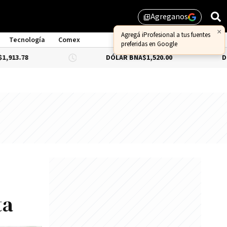
Agreganos
library_add
×
Agregá iProfesional a tus fuentes
Tecnología
Comex
preferidas en Google
DÓLAR BNA
$1,520.00
DÓLAR BLUE
ta