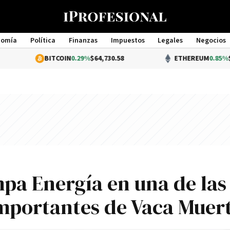
nomía
Política
Finanzas
Impuestos
Legales
Negocios
Management
BITCOIN
0.29%
$64,730.58
ETHEREUM
0.85%
$1,913.78
mpa Energía en una de las
importantes de Vaca Muer