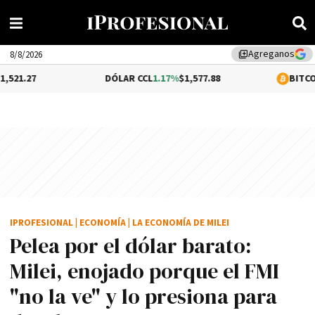
Agreganos
library_add
8/8/2026
DÓLAR CCL
1.17%
$1,577.88
BITCOIN
0.05%
$64,
IPROFESIONAL
|
ECONOMÍA
|
LA ECONOMÍA DE MILEI
Pelea por el dólar barato:
Milei, enojado porque el FMI
"no la ve" y lo presiona para