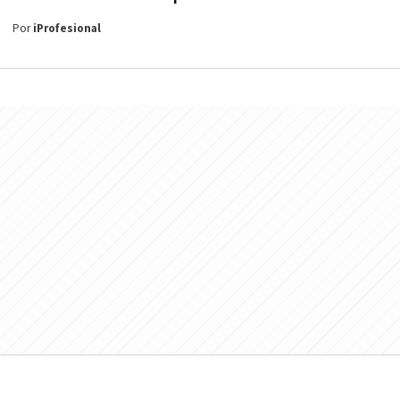
Por
iProfesional