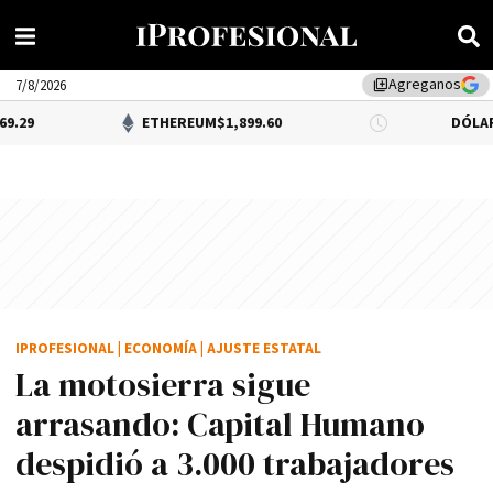
Agreganos
library_add
7/8/2026
ETHEREUM
$1,899.60
DÓLAR BNA
$1,520
IPROFESIONAL
|
ECONOMÍA
|
AJUSTE ESTATAL
La motosierra sigue
arrasando: Capital Humano
despidió a 3.000 trabajadores