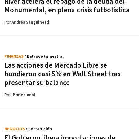
River acelera el repago de la deuda del
Monumental, en plena crisis futbolística
Por
Andrés Sanguinetti
FINANZAS
/ Balance trimestral
Las acciones de Mercado Libre se
hundieron casi 5% en Wall Street tras
presentar su balance
Por
iProfesional
NEGOCIOS
/ Construción
El Gobierno libera importaciones de