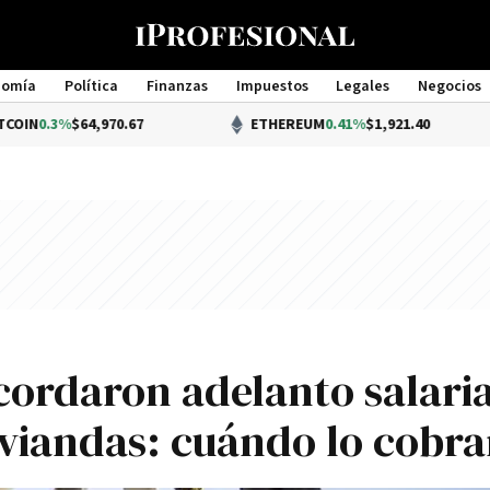
nomía
Política
Finanzas
Impuestos
Legales
Negocios
Management
$64,970.67
ETHEREUM
0.41%
$1,921.40
cordaron adelanto salaria
viandas: cuándo lo cobr