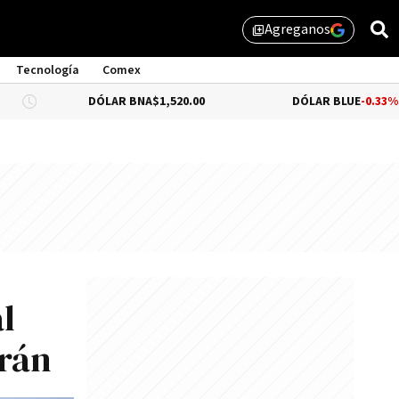
Agreganos
library_add
Tecnología
Comex
DÓLAR BNA
$1,520.00
DÓLAR BLUE
-0.33%
$1,525.00
l
arán