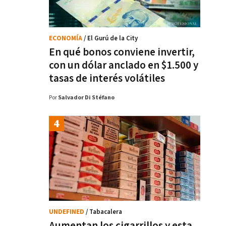
ECONOMÍA
/ El Gurú de la City
En qué bonos conviene invertir,
con un dólar anclado en $1.500 y
tasas de interés volátiles
Por
Salvador Di Stéfano
UNDEFINED
/ Tabacalera
Aumentan los cigarrillos y esta