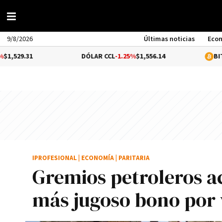
9/8/2026
Últimas noticias
Eco
DÓLAR CCL
-1.25%
$1,556.14
BITCOIN
0.3%
IPROFESIONAL
|
ECONOMÍA
|
PARITARIA
Gremios petroleros a
más jugoso bono por 