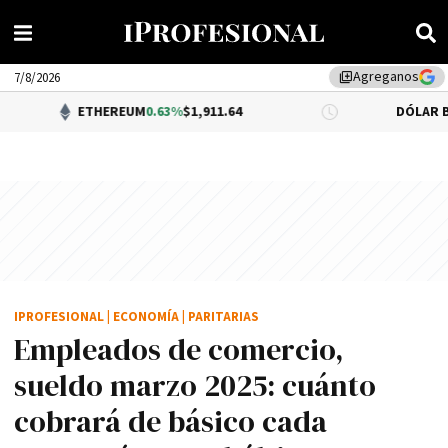
Agreganos
library_add
7/8/2026
ETHEREUM
0.63%
$1,911.64
DÓLAR BNA
$1,520.0
IPROFESIONAL
|
ECONOMÍA
|
PARITARIAS
Empleados de comercio,
sueldo marzo 2025: cuánto
cobrará de básico cada