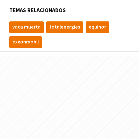
TEMAS RELACIONADOS
vaca muerta
totalenergies
equinor
exxonmobil