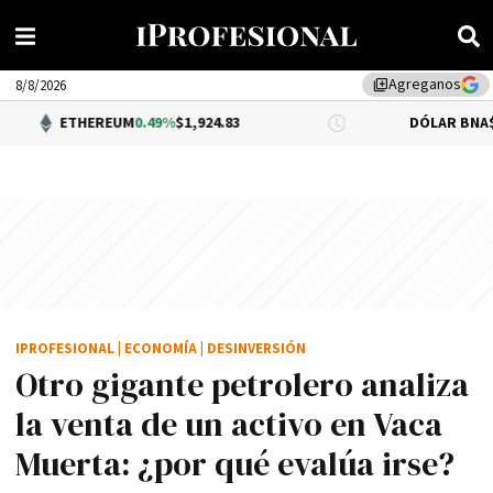
Agreganos
library_add
8/8/2026
EREUM
0.49%
$1,924.83
DÓLAR BNA
$1,520.00
IPROFESIONAL
|
ECONOMÍA
|
DESINVERSIÓN
Otro gigante petrolero analiza
la venta de un activo en Vaca
Muerta: ¿por qué evalúa irse?