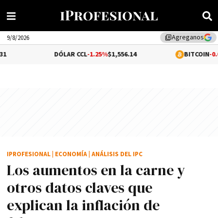
Agreganos
library_add
9/8/2026
DÓLAR CCL
-1.25%
$1,556.14
BITCOIN
-0.02%
$64,987.
IPROFESIONAL
|
ECONOMÍA
|
ANÁLISIS DEL IPC
Los aumentos en la carne y
otros datos claves que
explican la inflación de