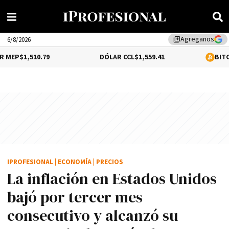
Agreganos
library_add
6/8/2026
0.79
DÓLAR CCL
$1,559.41
BITCOIN
0.2%
$64
IPROFESIONAL
|
ECONOMÍA
|
PRECIOS
La inflación en Estados Unidos
bajó por tercer mes
consecutivo y alcanzó su