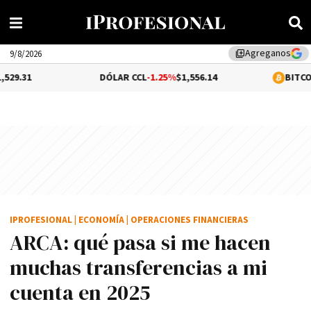
Agreganos
library_add
9/8/2026
DÓLAR CCL
-1.25%
$1,556.14
BITCOIN
0.03%
$65,
IPROFESIONAL
|
ECONOMÍA
|
OPERACIONES FINANCIERAS
ARCA: qué pasa si me hacen
muchas transferencias a mi
cuenta en 2025