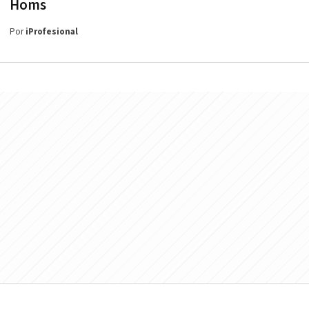
Homs
Por
iProfesional