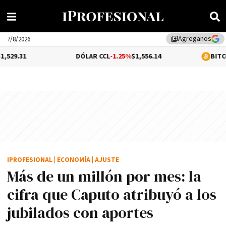
Agreganos
library_add
7/8/2026
DÓLAR CCL
-1.25%
$1,556.14
BITCOIN
1.16%
$6
IPROFESIONAL
|
ECONOMÍA
|
AJUSTE
Más de un millón por mes: la
cifra que Caputo atribuyó a los
jubilados con aportes