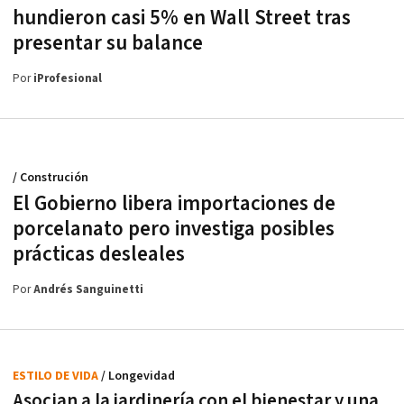
hundieron casi 5% en Wall Street tras
presentar su balance
Por
iProfesional
/ Construción
El Gobierno libera importaciones de
porcelanato pero investiga posibles
prácticas desleales
Por
Andrés Sanguinetti
ESTILO DE VIDA
/ Longevidad
Asocian a la jardinería con el bienestar y una