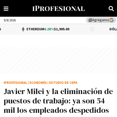
Agreganos
library_add
9/8/2026
ETHEREUM
0.28%
$1,905.00
DÓLAR BNA
$1,5
IPROFESIONAL
|
ECONOMÍA
|
ESTUDIO DE CEPA
Javier Milei y la eliminación de
puestos de trabajo: ya son 54
mil los empleados despedidos