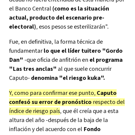
el Banco Central
(como es la situación
actual, producto del escenario pre-
electoral)
, esos pesos se esterilizarán".
Fue, en definitiva, la forma técnica de
fundamentar
lo que el líder tuitero "Gordo
Dan"
-que oficia de anfitrión en
el programa
"Las tres anclas"
al que suele concurrir
Caputo-
denomina "el riesgo kuka".
Y, como para confirmar ese punto,
Caputo
confesó su error de pronóstico
respecto del
índice de riesgo país
, que él creía que a esta
altura del año -después de la baja de la
inflación y del acuerdo con el
Fondo