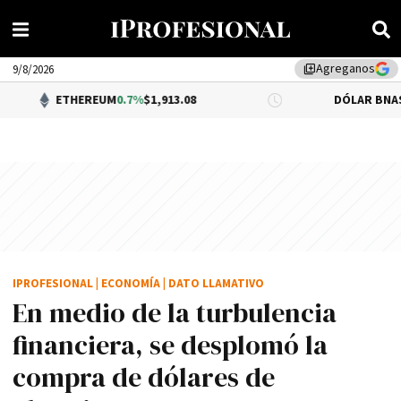
Agreganos
library_add
9/8/2026
THEREUM
0.7%
$1,913.08
DÓLAR BNA
$1,520.00
IPROFESIONAL
|
ECONOMÍA
|
DATO LLAMATIVO
En medio de la turbulencia
financiera, se desplomó la
compra de dólares de