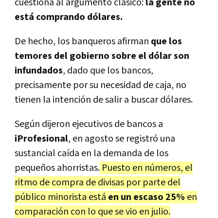
cuestiona al argumento clásico:
la gente no
está comprando dólares.
De hecho, los banqueros afirman
que los
temores del gobierno sobre el dólar son
infundados
, dado que los bancos,
precisamente por su necesidad de caja, no
tienen la intención de salir a buscar dólares.
Según dijeron ejecutivos de bancos a
iProfesional
, en agosto se registró una
sustancial caída en la demanda de los
pequeños ahorristas.
Puesto en números, el
ritmo de compra de divisas por parte del
público minorista está
en un escaso 25%
en
comparación con lo que se vio en julio.