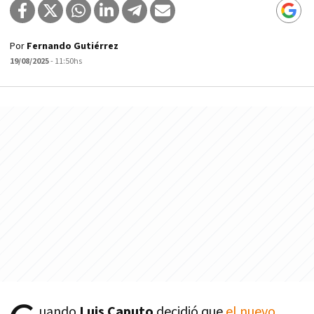
Por
Fernando Gutiérrez
19/08/2025
- 11:50hs
uando
Luis Caputo
decidió que
el nuevo