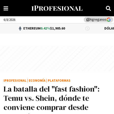
Agreganos
library_add
6/8/2026
ETHEREUM
0.42%
$1,905.60
DÓLAR BNA
0.34%
$
IPROFESIONAL
|
ECONOMÍA
|
PLATAFORMAS
La batalla del "fast fashion":
Temu vs. Shein, dónde te
conviene comprar desde