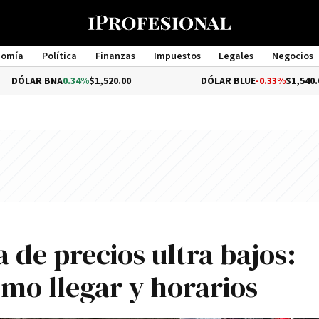
nomía
Política
Finanzas
Impuestos
Legales
Negocios
Management
NA
0.34%
$1,520.00
DÓLAR BLUE
-0.33%
$1,540.00
a de precios ultra bajos:
ómo llegar y horarios