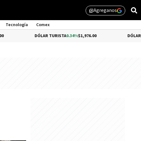
Agreganos
library_add
Tecnología
Comex
DÓLAR TURISTA
0.34%
$1,976.00
DÓLAR MEP
$1,510