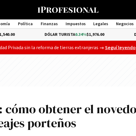
nomía
Política
Finanzas
Impuestos
Legales
Negocios
Management
DÓLAR TURISTA
0.34%
$1,976.00
DÓLAR MEP
-
Gobierno busca a
dad Privada sin la reforma de tierras extranjeras
→
Seguí leyendo
: cómo obtener el noved
eajes porteños