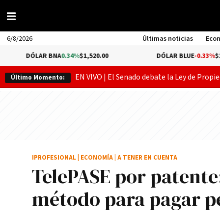
6/8/2026
Últimas noticias
Eco
LAR BNA
0.34%
$1,520.00
DÓLAR BLUE
-0.33%
$1,540.00
EN VIVO | El Senado debate la Ley de Propie
Último Momento:
IPROFESIONAL
|
ECONOMÍA
|
A TENER EN CUENTA
TelePASE por patente
método para pagar p