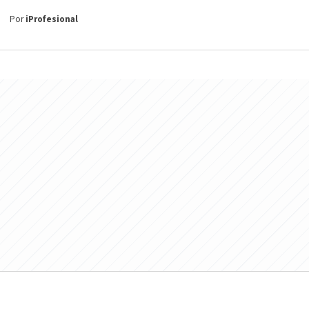
Por
iProfesional