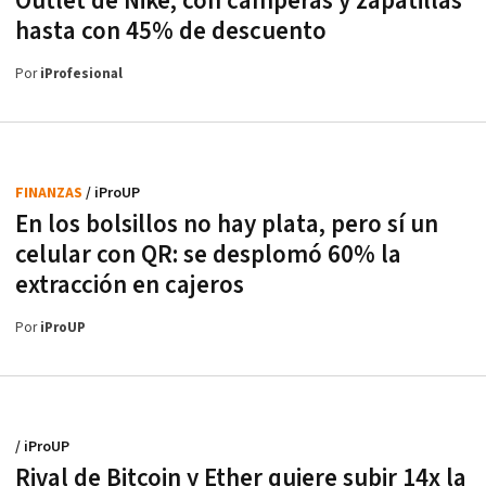
Outlet de Nike, con camperas y zapatillas
hasta con 45% de descuento
Por
iProfesional
FINANZAS
/ iProUP
En los bolsillos no hay plata, pero sí un
celular con QR: se desplomó 60% la
extracción en cajeros
Por
iProUP
/ iProUP
Rival de Bitcoin y Ether quiere subir 14x la