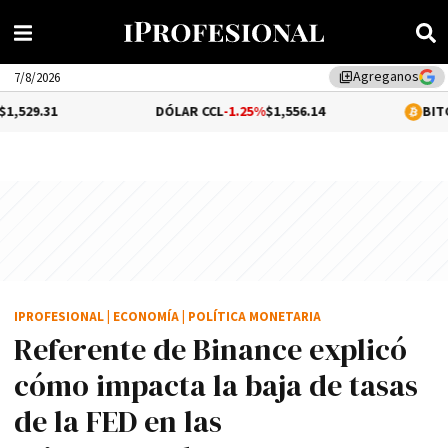
Agreganos
library_add
7/8/2026
DÓLAR CCL
-1.25%
$1,556.14
BITCOIN
1.08%
$6
IPROFESIONAL
|
ECONOMÍA
|
POLÍTICA MONETARIA
Referente de Binance explicó
cómo impacta la baja de tasas
de la FED en las