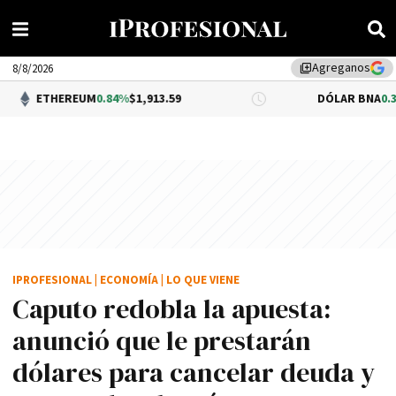
Agreganos
library_add
8/8/2026
EUM
0.84%
$1,913.59
DÓLAR BNA
0.34%
$1,520.00
IPROFESIONAL
|
ECONOMÍA
|
LO QUE VIENE
Caputo redobla la apuesta:
anunció que le prestarán
dólares para cancelar deuda y