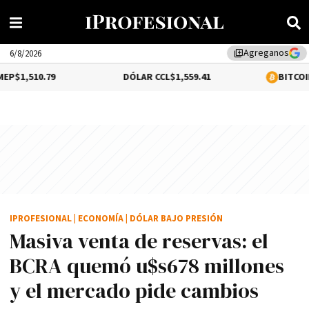
Agreganos
library_add
6/8/2026
DÓLAR CCL
$1,559.41
BITCOIN
0.12%
$64,6
IPROFESIONAL
|
ECONOMÍA
|
DÓLAR BAJO PRESIÓN
Masiva venta de reservas: el
BCRA quemó u$s678 millones
y el mercado pide cambios