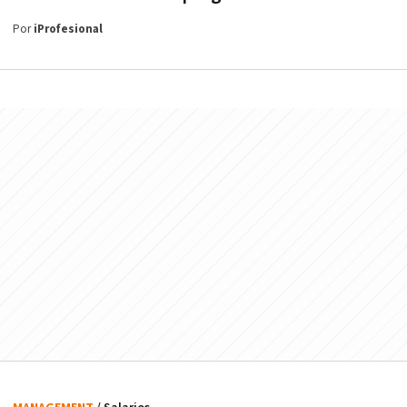
Por
iProfesional