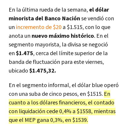
En la última rueda de la semana,
el dólar
minorista del Banco Nación
se vendió
con
un
incremento de $20
a $1.515, con lo que
anota un
nuevo máximo histórico
. En el
segmento mayorista, la divisa se negoció
en
$1.475
, cerca del límite superior de la
banda de fluctuación para este viernes,
ubicado
$1.475,32.
En el segmento informal, el dólar blue operó
con una suba de cinco pesos, en $1515.
En
cuanto a los dólares financieros, el contado
con liquidación cede 0,4% a $1558, mientras
que el MEP gana 0,3%, en $1539.