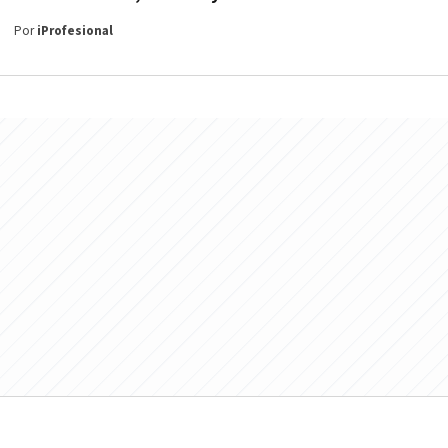
Por
iProfesional