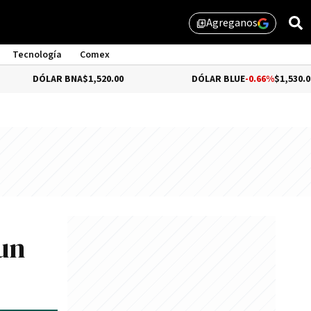
Agreganos
library_add
Tecnología
Comex
DÓLAR BNA
$1,520.00
DÓLAR BLUE
-0.66%
$1,530.00
 un