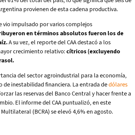
l 61% del total del país, lo que significa que seis de
 Argentina provienen de esta cadena productiva.
se vio impulsado por varios complejos
ibuyeron en términos absolutos fueron los de
íz.
A su vez, el reporte del CAA destacó a los
yor crecimiento relativo:
cítricos (excluyendo
rasol.
ancia del sector agroindustrial para la economía,
 de inestabilidad financiera. La entrada de
dólares
orzar las reservas del Banco Central y hacer frente a
ambio. El informe del CAA puntualizó, en este
 Multilateral (BCRA) se elevó 4,6% en agosto.