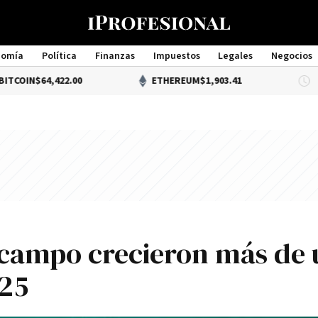
nomía
Política
Finanzas
Impuestos
Legales
Negocios
Management
$64,422.00
ETHEREUM
$1,903.41
l campo crecieron más de
025