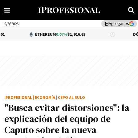
Agreganos
library_add
9/8/2026
ETHEREUM
0.07%
$1,916.63
DÓLAR BNA
$1,
IPROFESIONAL
|
ECONOMÍA
|
CEPO AL RULO
"Busca evitar distorsiones": la
explicación del equipo de
Caputo sobre la nueva