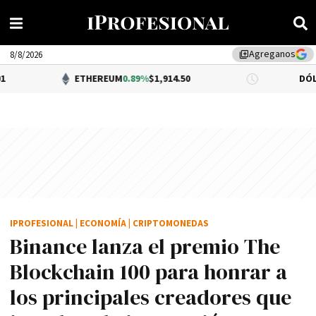
Agreganos
library_add
8/8/2026
ETHEREUM
0.89%
$1,914.50
DÓLAR BNA
0.34
IPROFESIONAL
|
ECONOMÍA
|
CRIPTOMONEDAS
Binance lanza el premio The
Blockchain 100 para honrar a
los principales creadores que