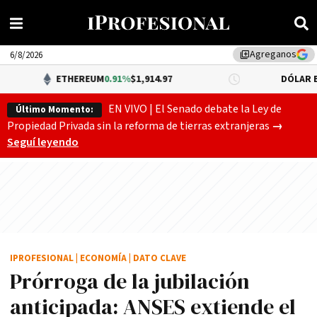
Agreganos
library_add
6/8/2026
ETHEREUM
0.91%
$1,914.97
DÓLAR BNA
$1,520.0
EN VIVO | El Senado debate la Ley de
Último Momento:
Gobierno
Propiedad Privada sin la reforma de tierras extranjeras
→
Seguí leyendo
IPROFESIONAL
|
ECONOMÍA
|
DATO CLAVE
Prórroga de la jubilación
anticipada: ANSES extiende el