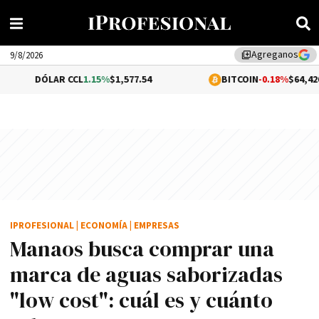
Agreganos
library_add
9/8/2026
AR CCL
1.15%
$1,577.54
BITCOIN
-0.18%
$64,426.00
IPROFESIONAL
|
ECONOMÍA
|
EMPRESAS
Manaos busca comprar una
marca de aguas saborizadas
"low cost": cuál es y cuánto