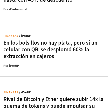
hasta con 45% de descuento
Por
iProfesional
FINANZAS
/ iProUP
En los bolsillos no hay plata, pero sí un
celular con QR: se desplomó 60% la
extracción en cajeros
Por
iProUP
FINANZAS
/ iProUP
Rival de Bitcoin y Ether quiere subir 14x la
quema de tokens y puede impulsar su