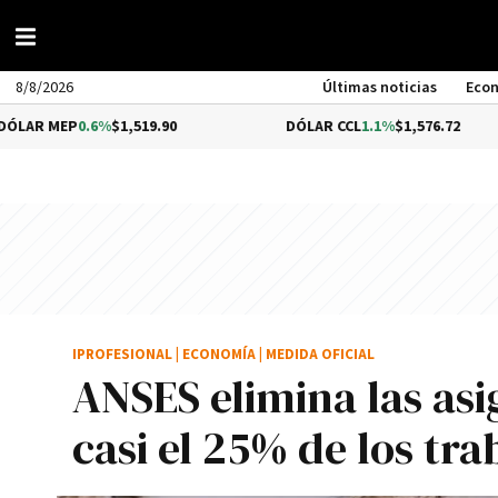
8/8/2026
Últimas noticias
Eco
P
0.6%
$1,519.90
DÓLAR CCL
1.1%
$1,576.72
IPROFESIONAL
|
ECONOMÍA
|
MEDIDA OFICIAL
ANSES elimina las asi
casi el 25% de los tr