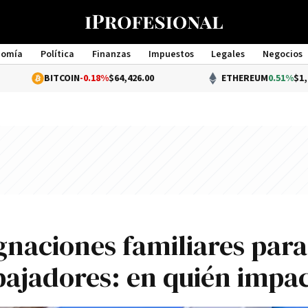
nomía
Política
Finanzas
Impuestos
Legales
Negocios
Management
BITCOIN
-0.18%
$64,426.00
ETHEREUM
0.51%
$1,907.19
gnaciones familiares para
abajadores: en quién impa