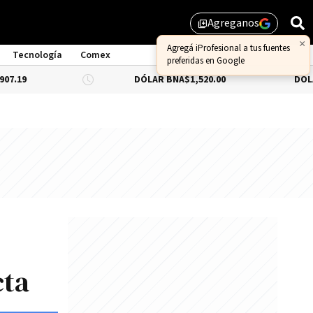
Agreganos
library_add
×
Agregá iProfesional a tus fuentes
Tecnología
Comex
preferidas en Google
DÓLAR BNA
$1,520.00
DÓLAR BLUE
-0
cta