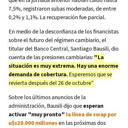
que en la jornada anterior habían caído hasta
7,5%, registraron subas moderadas, de entre
0,2% y 1,1%. La recuperación fue parcial.
En medio de la desconfianza de los financistas
sobre el futuro del régimen cambiario, el
titular del Banco Central, Santiago Bausili, dio
cuenta de las presiones cambiarias:
"La
situación es muy extrema. Hay una enorme
demanda de cobertura.
Esperemos que se
revierta después del 26 de octubre"
Sobre los últimos anuncios de la
administración, Bausili dijo que
esperan
activar "muy pronto"
la línea de swap por
u$s20.000 millones
en las próximas dos