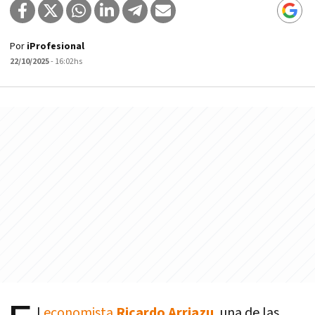
Por
iProfesional
22/10/2025
- 16:02hs
l
economista
Ricardo Arriazu
, una de las