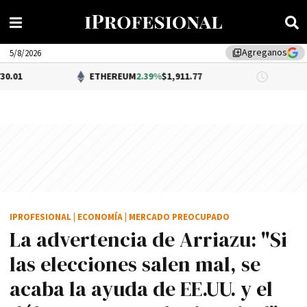
Agreganos
library_add
5/8/2026
ETHEREUM
2.39%
$1,911.77
DÓLAR BNA
IPROFESIONAL
|
ECONOMÍA
|
MERCADO PREOCUPADO
La advertencia de Arriazu: "Si
las elecciones salen mal, se
acaba la ayuda de EE.UU. y el