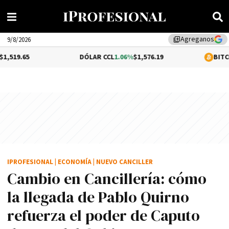
Agreganos
library_add
9/8/2026
DÓLAR CCL
1.06%
$1,576.19
BITCOIN
0.26%
$64
IPROFESIONAL
|
ECONOMÍA
|
NUEVO CANCILLER
Cambio en Cancillería: cómo
la llegada de Pablo Quirno
refuerza el poder de Caputo