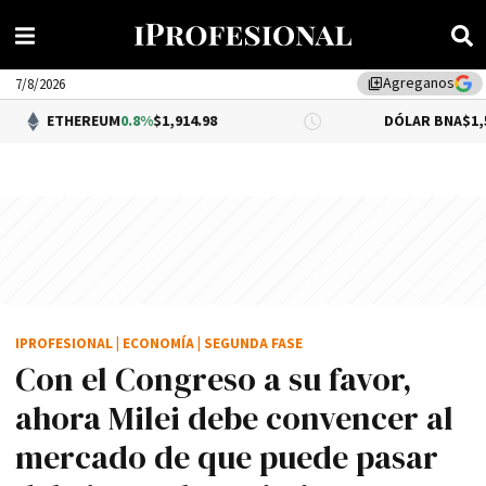
Agreganos
library_add
7/8/2026
EREUM
0.8%
$1,914.98
DÓLAR BNA
$1,520.00
IPROFESIONAL
|
ECONOMÍA
|
SEGUNDA FASE
Con el Congreso a su favor,
ahora Milei debe convencer al
mercado de que puede pasar