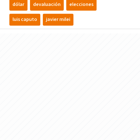
dólar
devaluación
elecciones
luis caputo
javier milei