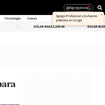
Agreganos
library_add
×
Agregá iProfesional a tus fuentes
Tecnología
Comex
preferidas en Google
DÓLAR BNA
$1,520.00
DÓLAR BLUE
-0.66%
$1,5
para