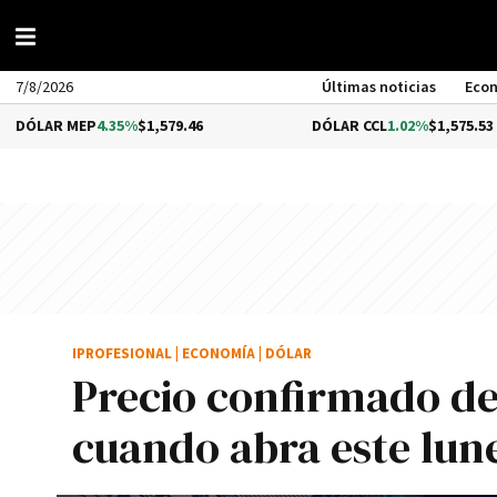
7/8/2026
Últimas noticias
Eco
EP
4.35%
$1,579.46
DÓLAR CCL
1.02%
$1,575.53
IPROFESIONAL
|
ECONOMÍA
|
DÓLAR
Precio confirmado de
cuando abra este lun