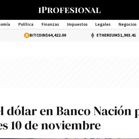
nomía
Política
Finanzas
Impuestos
Legales
Negocios
Management
BITCOIN
$64,422.00
ETHEREUM
$1,903.41
l dólar en Banco Nación 
es 10 de noviembre