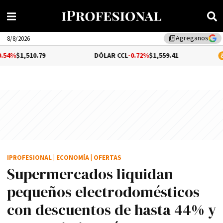
Agreganos
library_add
8/8/2026
.79
DÓLAR CCL
-0.72%
$1,559.41
BITCOIN
0.
IPROFESIONAL
|
ECONOMÍA
|
OFERTAS
Supermercados liquidan
pequeños electrodomésticos
con descuentos de hasta 44% y