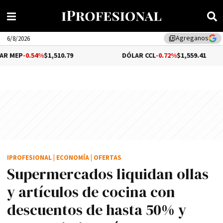
Agreganos
library_add
6/8/2026
%
$1,510.79
DÓLAR CCL
-0.72%
$1,559.41
BI
IPROFESIONAL
|
ECONOMÍA
|
OFERTAS
Supermercados liquidan ollas
y artículos de cocina con
descuentos de hasta 50% y