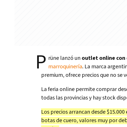
P
rüne lanzó un
outlet online co
marroquinería
. La marca argenti
premium, ofrece precios que no se v
La feria online permite comprar desd
todas las provincias y hay stock disp
Los precios arrancan desde $15.000 
botas de cuero, valores muy por de