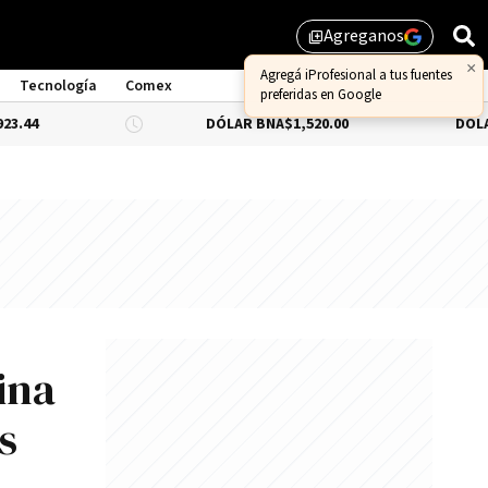
Agreganos
library_add
×
Agregá iProfesional a tus fuentes
Tecnología
Comex
preferidas en Google
DÓLAR BNA
$1,520.00
DÓLAR BLUE
-0.
ina
s