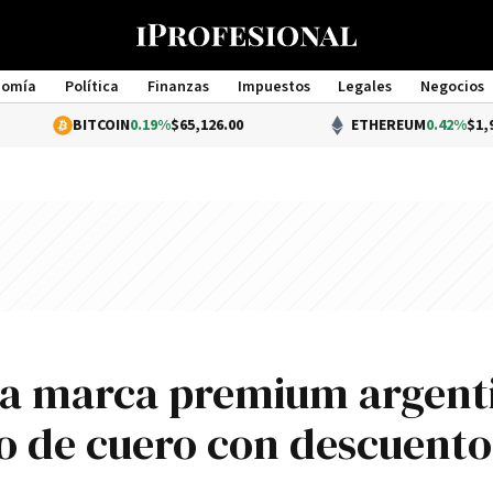
nomía
Política
Finanzas
Impuestos
Legales
Negocios
Management
BITCOIN
0.19%
$65,126.00
ETHEREUM
0.42%
$1,923.44
una marca premium argent
o de cuero con descuento