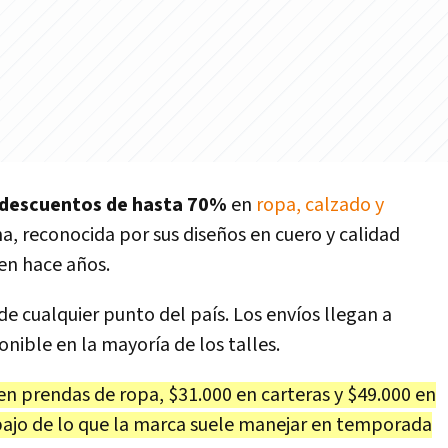
n descuentos de hasta 70%
en
ropa, calzado y
na, reconocida por sus diseños en cuero y calidad
en hace años.
e cualquier punto del país. Los envíos llegan a
onible en la mayoría de los talles.
en prendas de ropa, $31.000 en carteras y $49.000 en
bajo de lo que la marca suele manejar en temporada