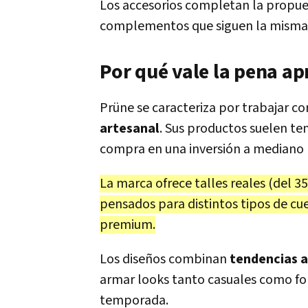
Los accesorios completan la propuest
complementos que siguen la misma l
Por qué vale la pena ap
Prüne se caracteriza por trabajar c
artesanal
. Sus productos suelen ten
compra en una inversión a mediano 
La marca ofrece talles reales (del 35
pensados para distintos tipos de cu
premium.
Los diseños combinan
tendencias a
armar looks tanto casuales como fo
temporada.