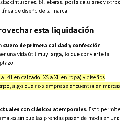
a: cinturones, billeteras, porta celulares y otros
ínea de diseño de la marca.
rovechar esta liquidación
on
cuero de primera calidad y confección
er una vida útil muy larga, lo que convierte la
plazo.
 al 41 en calzado, XS a XL en ropa) y diseños
erpo, algo que no siempre se encuentra en marcas
ctuales con clásicos atemporales
. Esto permite
rmales sin que las prendas pasen de moda en una