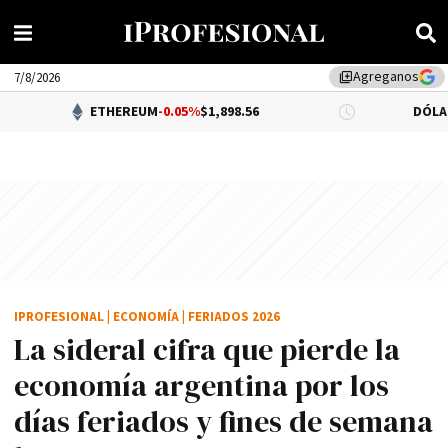
Agreganos
library_add
7/8/2026
ETHEREUM
-0.05%
$1,898.56
DÓLAR BNA
$1,520
IPROFESIONAL
|
ECONOMÍA
|
FERIADOS 2026
La sideral cifra que pierde la
economía argentina por los
días feriados y fines de semana