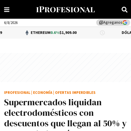
Agreganos
library_add
6/8/2026
ETHEREUM
0.6%
$1,909.00
DÓLAR BNA
0.34%
IPROFESIONAL
|
ECONOMÍA
|
OFERTAS IMPERDIBLES
Supermercados liquidan
electrodomésticos con
descuentos que llegan al 50% y