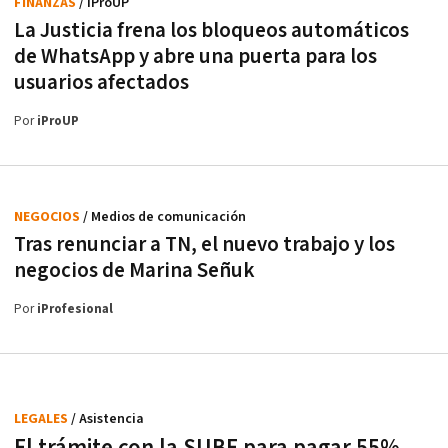
FINANZAS
/ iProUP
La Justicia frena los bloqueos automáticos
de WhatsApp y abre una puerta para los
usuarios afectados
Por
iProUP
NEGOCIOS
/ Medios de comunicación
Tras renunciar a TN, el nuevo trabajo y los
negocios de Marina Señuk
Por
iProfesional
LEGALES
/ Asistencia
El trámite con la SUBE para pagar 55%