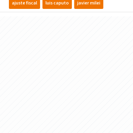
ajuste fiscal
luis caputo
javier milei