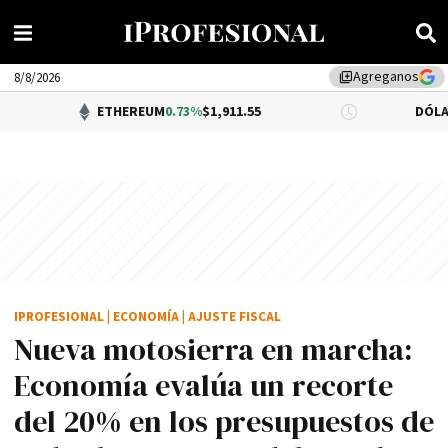
Agreganos
library_add
8/8/2026
ETHEREUM
0.73%
$1,911.55
DÓLAR BNA
0.34%
$
IPROFESIONAL
|
ECONOMÍA
|
AJUSTE FISCAL
Nueva motosierra en marcha:
Economía evalúa un recorte
del 20% en los presupuestos de