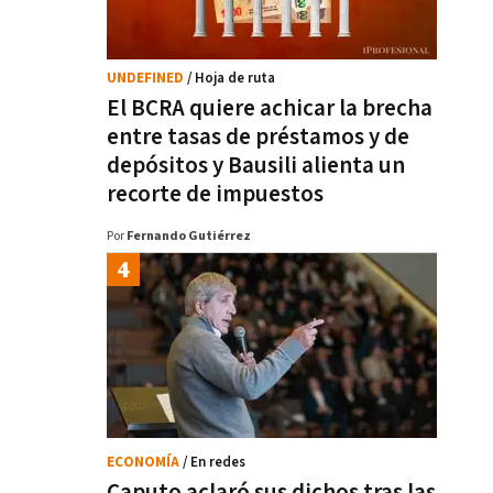
UNDEFINED
/ Hoja de ruta
El BCRA quiere achicar la brecha
entre tasas de préstamos y de
depósitos y Bausili alienta un
recorte de impuestos
Por
Fernando Gutiérrez
ECONOMÍA
/ En redes
Caputo aclaró sus dichos tras las