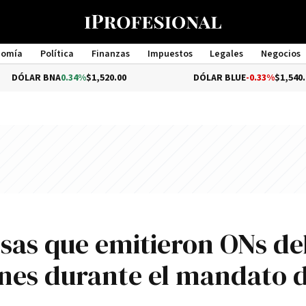
nomía
Política
Finanzas
Impuestos
Legales
Negocios
Management
NA
0.34%
$1,520.00
DÓLAR BLUE
-0.33%
$1,540.00
sas que emitieron ONs d
ones durante el mandato 