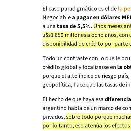
El caso paradigmático es el de
la pe
Negociable
a pagar en dólares ME
a una
tasa de 5,5%.
Unos meses ant
u$s1.650 millones a ocho años, con u
disponibilidad de crédito por parte 
Todo un contraste con lo que le ocu
crédito global y focalizarse en
la o
porque el alto índice de riesgo país
geopolítica, hace que las tasas de i
El hecho de que haya esa
diferencia
argentino habla de un marco de con
privados,
sobre todo porque muchas
por lo tanto, eso atenúa los efectos 