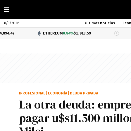
8/8/2026
Últimas noticias
Eco
ETHEREUM
0.84%
$1,913.59
DÓLAR B
IPROFESIONAL
|
ECONOMÍA
|
DEUDA PRIVADA
La otra deuda: empre
pagar u$s11.500 mill