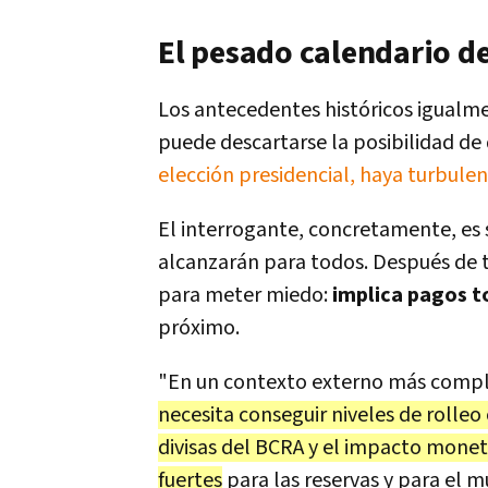
El pesado calendario d
Los antecedentes históricos igualme
puede descartarse la posibilidad de
elección presidencial, haya turbule
El interrogante, concretamente, es s
alcanzarán para todos. Después de 
para meter miedo:
implica pagos t
próximo.
"En un contexto externo más comple
necesita conseguir niveles de rolle
divisas del BCRA y el impacto monet
fuertes
para las reservas y para el m