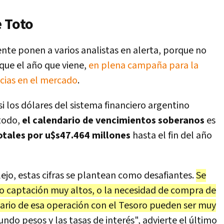
e Toto
nte ponen a varios analistas en alerta, porque no
 que el año que viene,
en plena campaña para la
ncias en el mercado
.
i los dólares del sistema financiero argentino
todo,
el calendario de vencimientos soberanos
es
otales por u$s47.464 millones
hasta el fin del año
jo, estas cifras se plantean como desafiantes.
Se
o o captación muy altos, o la necesidad de compra de
ario de esa operación con el Tesoro pueden ser muy
undo pesos y las tasas de interés", advierte el último