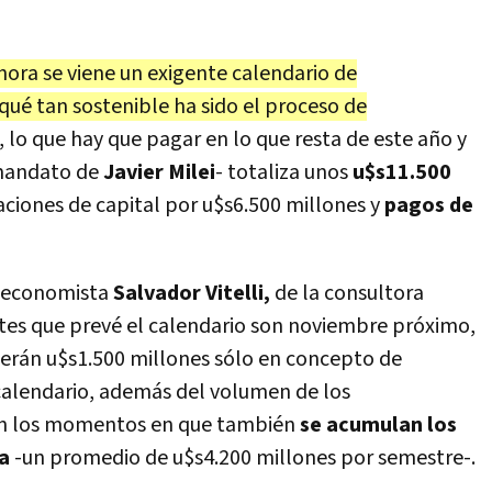
hora se viene un exigente calendario de
ué tan sostenible ha sido el proceso de
lo que hay que pagar en lo que resta de este año y
 mandato de
Javier Milei
- totaliza unos
u$s11.500
aciones de capital por u$s6.500 millones y
pagos de
l economista
Salvador Vitelli,
de la consultora
s que prevé el calendario son noviembre próximo,
cerán u$s1.500 millones sólo en concepto de
 calendario, además del volumen de los
n los momentos en que también
se acumulan los
a
-un promedio de u$s4.200 millones por semestre-.