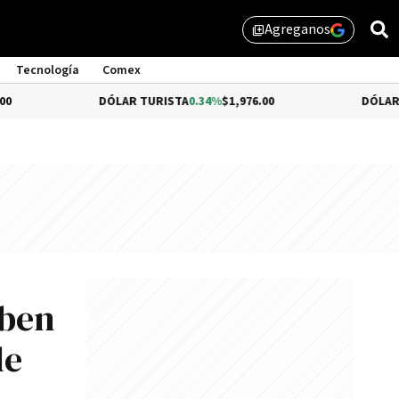
Agreganos
library_add
Tecnología
Comex
DÓLAR TURISTA
0.34%
$1,976.00
DÓLAR MEP
-0.54%
eben
de