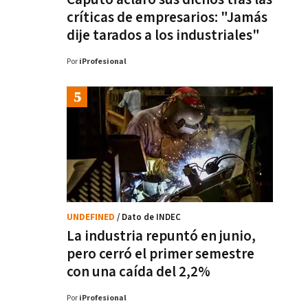
críticas de empresarios: "Jamás
dije tarados a los industriales"
Por
iProfesional
UNDEFINED
/ Dato de INDEC
La industria repuntó en junio,
pero cerró el primer semestre
con una caída del 2,2%
Por
iProfesional