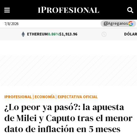
Agreganos
library_add
7/8/2026
ETHEREUM
0.86%
$1,913.96
DÓLAR BNA
0.34%
$1
IPROFESIONAL
|
ECONOMÍA
|
EXPECTATIVA OFICIAL
¿Lo peor ya pasó?: la apuesta
de Milei y Caputo tras el menor
dato de inflación en 5 meses