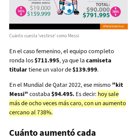
Cuánto cuesta 'vestirse' como Messi
En el caso femenino, el equipo completo
ronda los
$711.995
, ya que la
camiseta
titular
tiene un valor de
$139.999
.
En el Mundial de Qatar 2022, ese mismo
"kit
Messi"
costaba
$94.495.
Es decir:
hoy sale
más de ocho veces más caro, con un aumento
cercano al 738%.
Cuánto aumentó cada