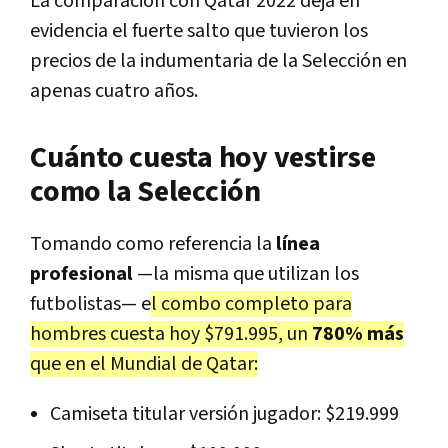
La comparación con Qatar 2022 deja en
evidencia el fuerte salto que tuvieron los
precios de la indumentaria de la Selección en
apenas cuatro años.
Cuánto cuesta hoy vestirse
como la Selección
Tomando como referencia la
línea
profesional
—la misma que utilizan los
futbolistas— e
l combo completo para
hombres cuesta hoy $791.995, un
780%
más
que en el Mundial de Qatar:
Camiseta titular versión jugador: $219.999