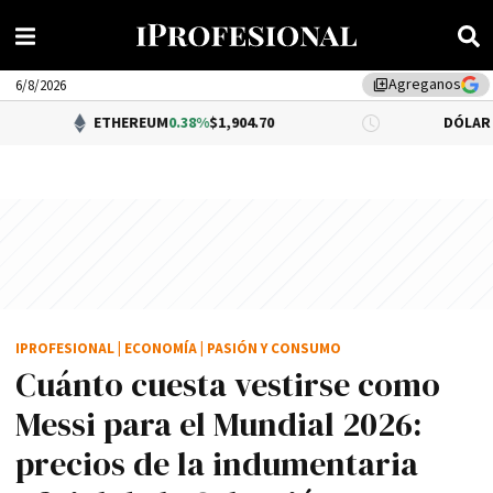
Agreganos
library_add
6/8/2026
ETHEREUM
0.38%
$1,904.70
DÓLAR BNA
0.34%
$1,
IPROFESIONAL
|
ECONOMÍA
|
PASIÓN Y CONSUMO
Cuánto cuesta vestirse como
Messi para el Mundial 2026:
precios de la indumentaria