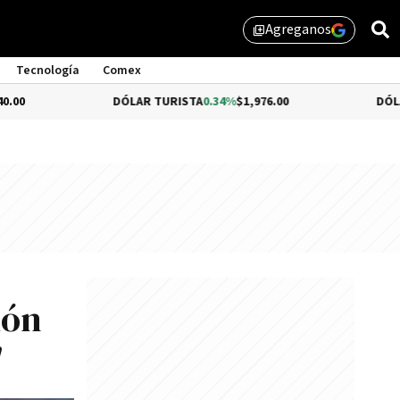
Agreganos
library_add
Tecnología
Comex
DÓLAR TURISTA
0.34%
$1,976.00
DÓLAR MEP
$1,5
ión
"