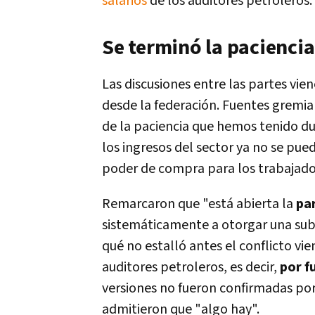
salarios
de los auditores petroleros.
Se terminó la paciencia
Las discusiones entre las partes vi
desde la federación.
Fuentes gremial
de la paciencia que hemos tenido d
los ingresos del sector ya no se pue
poder de compra para los trabajador
Remarcaron que "está abierta la
pa
sistemáticamente a otorgar una suba 
qué no estalló antes el conflicto vi
auditores petroleros, es decir,
por f
versiones no fueron confirmadas po
admitieron que "algo hay".