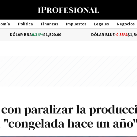
nomía
Política
Finanzas
Impuestos
Legales
Negocios
Management
 BNA
0.34%
$1,520.00
DÓLAR BLUE
-0.33%
$1,540.00
con paralizar la producc
á "congelada hace un año