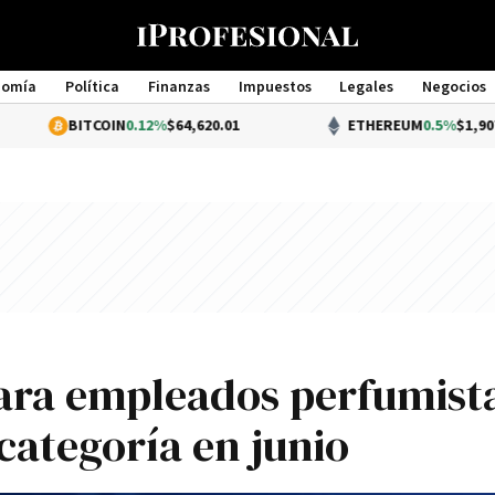
nomía
Política
Finanzas
Impuestos
Legales
Negocios
Management
BITCOIN
0.12%
$64,620.01
ETHEREUM
0.5%
$1,907.00
ara empleados perfumist
categoría en junio