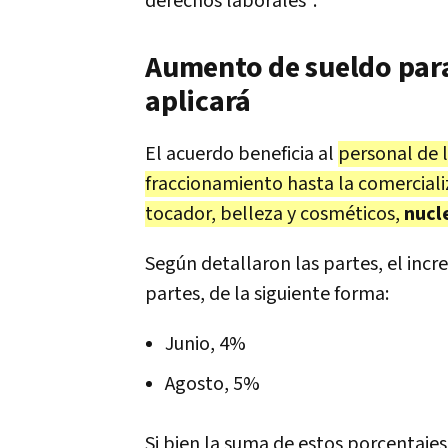
derechos laborales".
Aumento de sueldo par
aplicará
El acuerdo beneficia al
personal de l
fraccionamiento hasta la comerciali
tocador, belleza y cosméticos,
nucl
Según detallaron las partes, el incre
partes, de la siguiente forma:
Junio, 4%
Agosto, 5%
Si bien la suma de estos porcentajes 