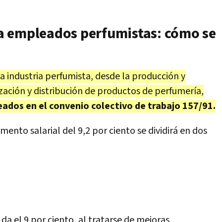
a empleados perfumistas: cómo se
a industria perfumista, desde la producción y
zación y distribución de productos de perfumería,
eados en el convenio colectivo de trabajo 157/91.
mento salarial del 9,2 por ciento se dividirá en dos
da el 9 por ciento, al tratarse de mejoras