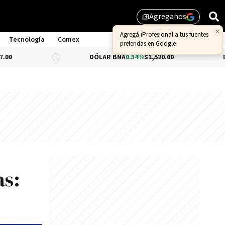
Agreganos
library_add
×
Agregá iProfesional a tus fuentes
Tecnología
Comex
preferidas en Google
DÓLAR BNA
0.34%
$1,520.00
DÓLAR BL
as: