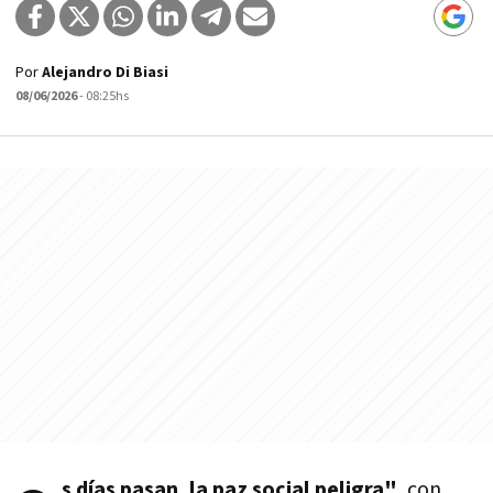
Por
Alejandro Di Biasi
08/06/2026
- 08:25hs
s días pasan, la paz social peligra"
, con