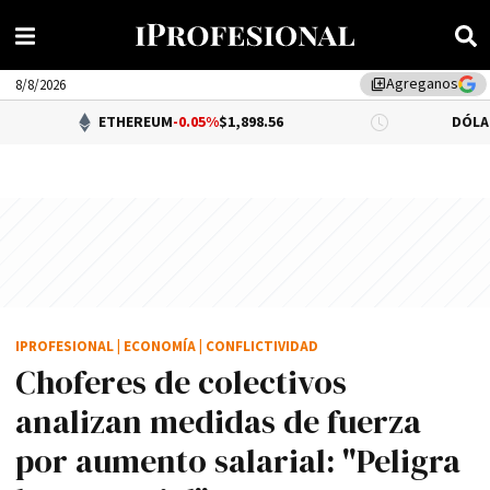
Agreganos
library_add
8/8/2026
ETHEREUM
-0.05%
$1,898.56
DÓLAR BNA
$1,520
IPROFESIONAL
|
ECONOMÍA
|
CONFLICTIVIDAD
Choferes de colectivos
analizan medidas de fuerza
por aumento salarial: "Peligra