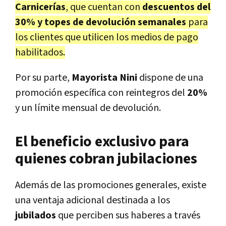
Carnicerías
, que cuentan con
descuentos del
30% y topes de devolución semanales
para
los clientes que utilicen los medios de pago
habilitados.
Por su parte,
Mayorista Nini
dispone de una
promoción específica con reintegros del
20%
y un límite mensual de devolución.
El beneficio exclusivo para
quienes cobran jubilaciones
Además de las promociones generales, existe
una ventaja adicional destinada a los
jubilados
que perciben sus haberes a través