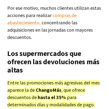
Por ese motivo, muchos clientes utilizan estas
acciones para realizar
compras de
abastecimiento,
concentrando las
adquisiciones en las jornadas con mayores
descuentos.
Los supermercados que
ofrecen las devoluciones más
altas
Entre las promociones más agresivas del mes
aparece la de
ChangoMás
, que ofrece
descuentos de
hasta el 35%
para
determinados días y modalidades de pago.