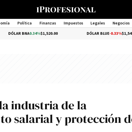
nomía
Política
Finanzas
Impuestos
Legales
Negocios
Management
R BNA
0.34%
$1,520.00
DÓLAR BLUE
-0.33%
$1,540.00
a industria de la
o salarial y protección d