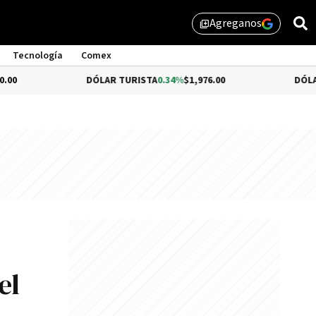
Agreganos
library_add
Tecnología
Comex
DÓLAR TURISTA
0.34%
$1,976.00
DÓLAR MEP
$1,
el