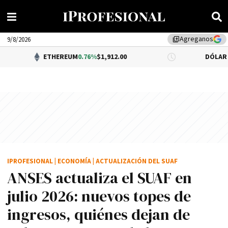
Agreganos
library_add
9/8/2026
ETHEREUM
0.76%
$1,912.00
DÓLAR BNA
0.34%
$1
IPROFESIONAL
|
ECONOMÍA
|
ACTUALIZACIÓN DEL SUAF
ANSES actualiza el SUAF en
julio 2026: nuevos topes de
ingresos, quiénes dejan de