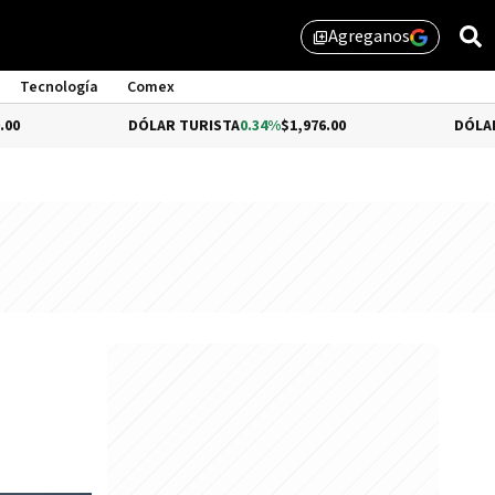
Agreganos
library_add
Tecnología
Comex
DÓLAR TURISTA
0.34%
$1,976.00
DÓLAR MEP
$1,5