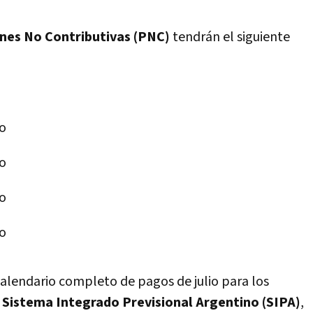
nes No Contributivas (PNC)
tendrán el siguiente
io
io
io
io
 calendario completo de pagos de julio para los
l
Sistema Integrado Previsional Argentino (SIPA)
,