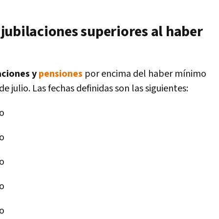
jubilaciones superiores al haber
aciones y
pensiones
por encima del haber mínimo
 julio. Las fechas definidas son las siguientes:
io
io
io
io
io