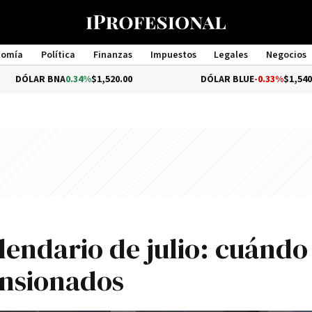
nomía
Política
Finanzas
Impuestos
Legales
Negocios
Management
 BNA
0.34%
$1,520.00
DÓLAR BLUE
-0.33%
$1,540.00
lendario de julio: cuándo
ensionados